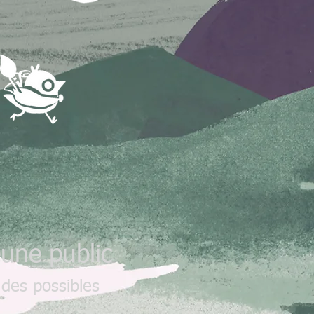
eune public
des possibles