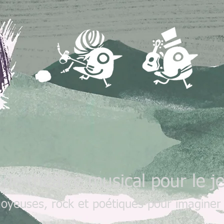
 de théâtre musical pour le j
joyeuses, rock
et poétiques pour imaginer 