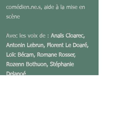
comédien.ne.s, aide à la mise en
scène
Avec les voix de :
Anaïs Cloarec,
Antonin Lebrun, Florent Le Doaré,
Loïc Bécam, Romane Rosser,
Rozenn Bothuon, Stéphanie
Delanoé
PRODUCTION :
Jerrican Nachos & the Rookies
PARTENAIRES ET SOUTIENS :
La Carène
- Salle des Musiques
Actuelles de Brest